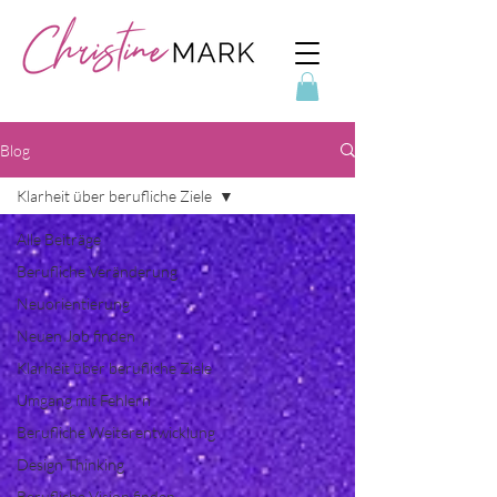
Blog
Klarheit über berufliche Ziele
Alle Beiträge
Berufliche Veränderung
Neuorientierung
Neuen Job finden
Klarheit über berufliche Ziele
Umgang mit Fehlern
Berufliche Weiterentwicklung
Design Thinking
Berufliche Vision finden