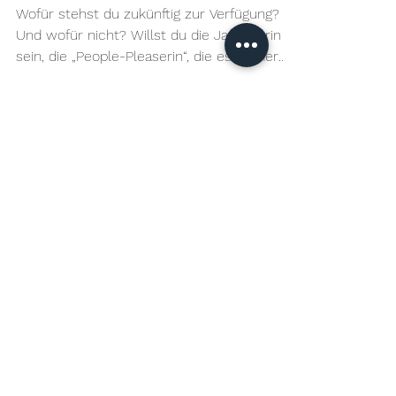
5. Nov. 2021
2 Min. Lesezeit
Bist du bereit für eine
klare Entscheidung?
Wofür stehst du zukünftig zur Verfügung?
Und wofür nicht? Willst du die Ja-Sagerin
sein, die „People-Pleaserin“, die es immer
allen recht...