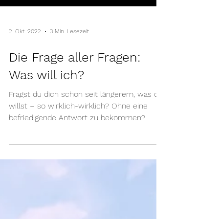
2. Okt. 2022
3 Min. Lesezeit
Die Frage aller Fragen:
Was will ich?
Fragst du dich schon seit längerem, was du
willst – so wirklich-wirklich? Ohne eine
befriedigende Antwort zu bekommen? 🤷🏻‍♀️
Da bist du...