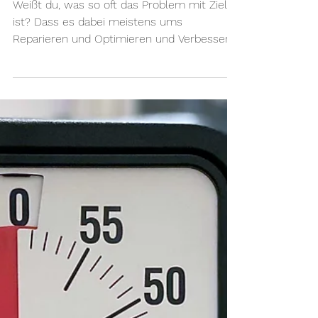
Was, wenn dein Ziel ein
Geschenk ist und keine
Pflicht?
Weißt du, was so oft das Problem mit Zielen
ist? Dass es dabei meistens ums
Reparieren und Optimieren und Verbessern
und Sollen und...