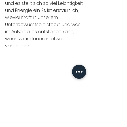
und es stellt sich so viel Leichtigkeit 
und Energie ein. Es ist erstaunlich, 
wieviel Kraft in unserem 
Unterbewusstsein steckt. Und was 
im Außen alles entstehen kann, 
wenn wir im Inneren etwas 
verändern.
Wenn du Lust darauf hast, dir deine 
Überzeugungen anzuschauen und 
zu erkennen, welche 
Glaubenssätze für dich hinderlich 
bei deiner beruflichen 