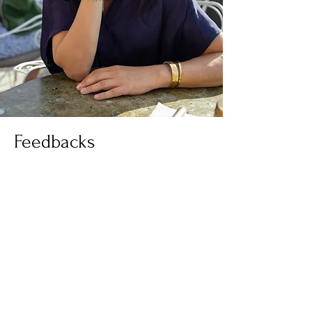
Feedbacks
"Du hast mir beigebracht, dass
es das wichtigste ist, sich auf
sich selber zu fokussieren. Du
pusht und motivierst einen
Menschen so sehr. Dein
Coaching war jeden Cent wert."
Gerti