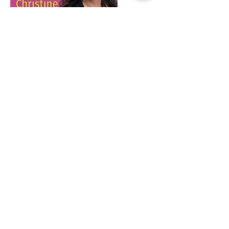
Futuregarden Podcast
Im Futuregarden Podcast geht es um
dein berufliches und persönliches
Wachstum und du erfährst, wie du
dein Mindset auf Erfolg ausrichtest.
Du findest hier Impulse und Tipps
für ein Leben in Leichtigkeit und
Freude. Du bekommst Wissen zu
den üblichen Blockaden und
Denkfehlern, die so viele Menschen
von ihrer Veränderung abhalten.
Und ich erzähle dir hier, wie du
genau zu der Person wirst, die du
sein willst.