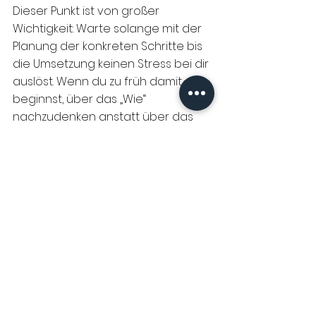
Dieser Punkt ist von großer 
Wichtigkeit: Warte solange mit der 
Planung der konkreten Schritte bis 
die Umsetzung keinen Stress bei dir 
auslöst. Wenn du zu früh damit 
beginnst, über das „Wie“ 
nachzudenken anstatt über das 
„Was“, dann machst du dir aus 
Sorge um die Umsetzung dein 
wahres Geschenk-Ziel kaputt.
Mein Tipp:
 Sobald du damit 
beginnst, dein Ziel zu verändern, 
weil du glaubst, dass du es nicht 
umsetzen kannst, stoppe sofort. 
Mach eine Pause und nimm dir 
anschließend noch mehr Zeit 
dafür, dich mit deinem Geschenk-