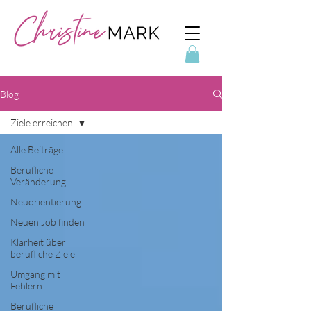
Blog
Ziele erreichen
Alle Beiträge
Berufliche
Veränderung
Neuorientierung
Neuen Job finden
Klarheit über
berufliche Ziele
Umgang mit
Fehlern
Berufliche