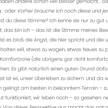
haben andere schon viel besser gemacht…
 od
g…
 oder 
Vorher brauche ich noch diese und je
st du diese Stimme? Ich kenne sie nur zu gut 
, das bin ich – das ist die Stimme meines Bewu
ist es bloß die Angst, die hier spricht und die u
halten will, etwas zu wagen, etwas Neues zu 
Komfortzone (die übrigens gar nicht komforta
en. Es gibt natürlich einen guten Grund dafür
 ist es, unser Überleben zu sichern. Und da w
ben gelingt am besten in bekanntem Terrain – z
ut funktioniert, wir leben noch – so gesehen: 
. Von dieser Perspektive aus macht das natürli