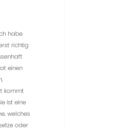
Ich habe 
rst richtig 
ssenhaft 
at einen 
, 
tzt kommt 
e ist eine 
me, welches 
setze oder 