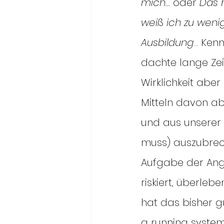
mich…
 oder 
Das 
weiß ich zu weni
Ausbildung
… Kenn
dachte lange Zeit
Wirklichkeit aber 
Mitteln davon ab
und aus unserer 
muss) auszubrech
Aufgabe der Angst
riskiert, überle
hat das bisher g
a running system