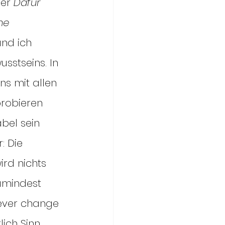
er 
Dafür 
ne 
und ich 
sstseins. In 
ns mit allen 
probieren 
bel sein 
: Die 
ird nichts 
umindest 
never change 
ch Sinn. 