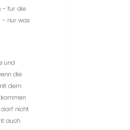
 – für die 
t – nur was 
e und 
wenn die 
 mit dem 
mitkommen 
 darf nicht 
ht auch 