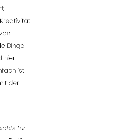
rt 
reativität 
von 
de Dinge 
 hier 
fach ist 
it der 
nichts für 