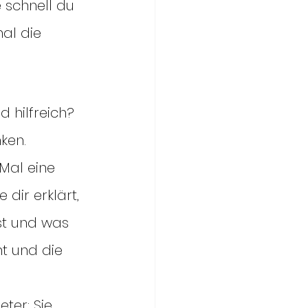
 schnell du 
al die 
d hilfreich? 
ken. 
Mal eine 
 dir erklärt, 
st und was 
ht und die 
ter: Sie 