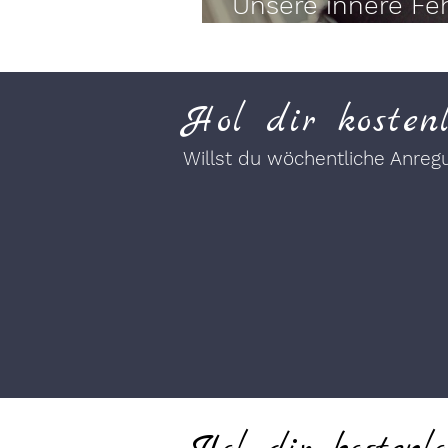
Unsere innere Feh
Angst vorm Schei
Hol dir kosten
Willst du wöchentliche Anre