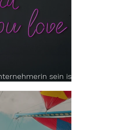
nternehmerin sein ist
dung.