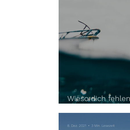
Wieso dich fehle
Selbstvertrauen 
8. Dez. 2021
3 Min. Lesezeit