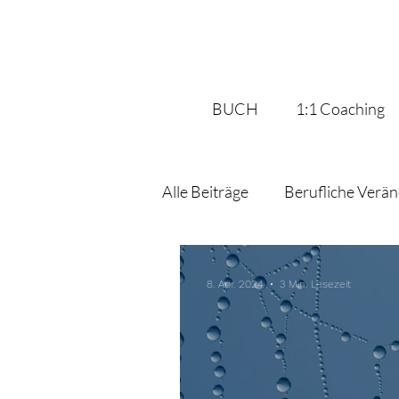
BUCH
1:1 Coaching
Alle Beiträge
Berufliche Verä
Umgang mit Fehlern
Beru
8. Apr. 2024
3 Min. Lesezeit
Umsetzung
Ziele erreich