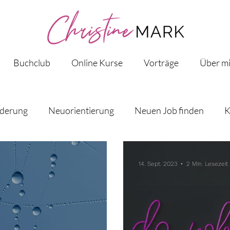
Buchclub
Online Kurse
Vorträge
Über m
nderung
Neuorientierung
Neuen Job finden
K
fliche Weiterentwicklung
Design Thinking
Berufl
14. Sept. 2023
2 Min. Lesezeit
en
Berufung
Unternehmerin
Erfolg