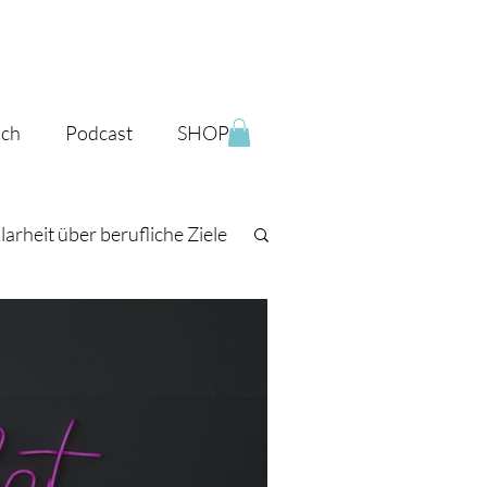
ich
Podcast
SHOP
larheit über berufliche Ziele
iche Vision finden