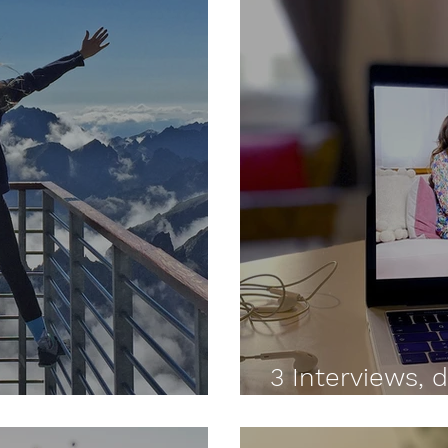
3 Interviews, d
Next Level kommst
Leben veränd