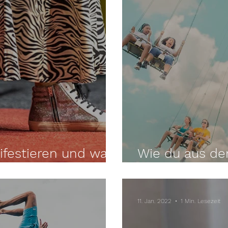
ifestieren und was
Wie du aus de
it zu tun hatten
aussteigst
11. Jan. 2022
1 Min. Lesezeit