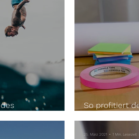
ndes
So profitiert 
NICHT aufhält
Methoden
25. März 2021
1 Min. Lesezeit