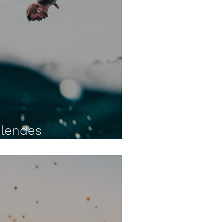
hlendes
en NICHT aufhält