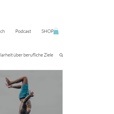
ich
Podcast
SHOP
larheit über berufliche Ziele
iche Vision finden