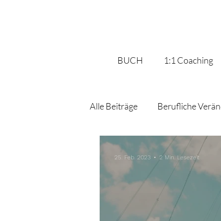
BUCH
1:1 Coaching
Alle Beiträge
Berufliche Verä
Umgang mit Fehlern
Beru
25. Feb. 2023
2 Min. Lesezeit
Umsetzung
Ziele erreich