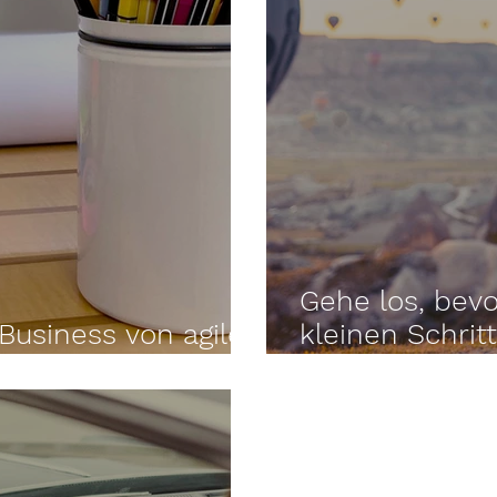
Gehe los, bevor
 Business von agilen
kleinen Schrit
Erfüllung