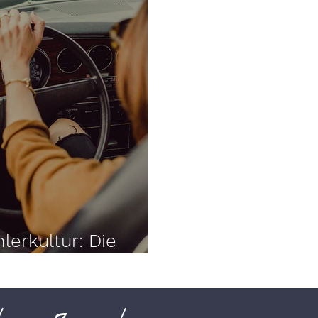
lerkultur: Die
tern