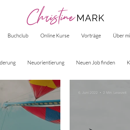
Buchclub
Online Kurse
Vorträge
Über m
nderung
Neuorientierung
Neuen Job finden
K
fliche Weiterentwicklung
Design Thinking
Berufl
6. Juni 2022
2 Min. Lesezeit
en
Berufung
Unternehmerin
Erfolg