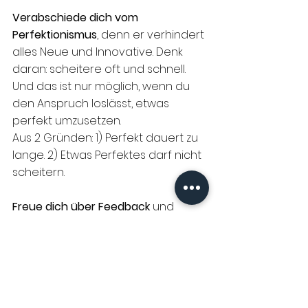
Verabschiede dich vom 
Perfektionismus
, denn er verhindert 
alles Neue und Innovative. Denk 
daran: scheitere oft und schnell. 
Und das ist nur möglich, wenn du 
den Anspruch loslässt, etwas 
perfekt umzusetzen. 
Aus 2 Gründen: 1) Perfekt dauert zu 
lange. 2) Etwas Perfektes darf nicht 
scheitern. 
Freue dich über Feedback
 und 
betrachte es als das, was es ist: 
Eine Aussage über die Bedürfnisse 
der Person, die dir das Feedback 
gibt. Es sagt nichts über dich aus. 
Entscheide ganz bewusst, ob diese 