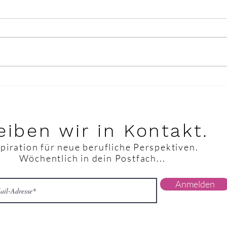
Erfolgreiches Manifestieren
Wie
und was meine Schuhe
Geda
damit zu tun hatten
auss
eiben wir in Kontakt.
spiration für neue berufliche Perspektiven.
Wöchentlich in dein Postfach...
Anmelden