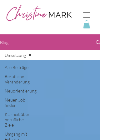
Blog
Umsetzung
Alle Beiträge
Berufliche
Veränderung
Neuorientierung
Neuen Job
finden
Klarheit über
berufliche
Ziele
Umgang mit
Fehlern