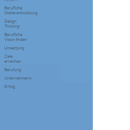
Berufliche
Weiterentwicklung
Design
Thinking
Berufliche
Vision finden
Umsetzung
Ziele
erreichen
Berufung
Unternehmerin
Erfolg