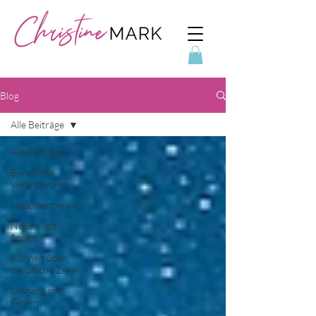
Blog
Alle Beiträge
Alle Beiträge
Berufliche
Veränderung
Neuorientierung
Neuen Job
finden
Klarheit über
berufliche Ziele
Umgang mit
Fehlern