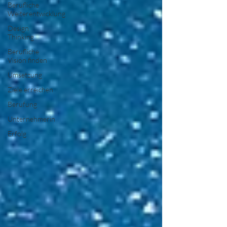
Berufliche
Weiterentwicklung
Design
Thinking
Berufliche
Vision finden
Umsetzung
Ziele erreichen
Berufung
Unternehmerin
Erfolg