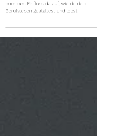
Deine Überzeugungen haben einen
enormen Einfluss darauf, wie du dein
Berufsleben gestaltest und lebst.