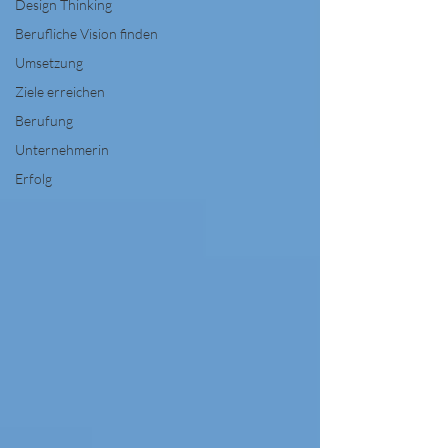
Design Thinking
Berufliche Vision finden
Umsetzung
Ziele erreichen
Berufung
Unternehmerin
Erfolg